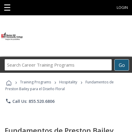
☰
LOGIN
Search
Go
Career
Training
›
›
›
Programs
Training Programs
Hospitality
Fundamentos de
Preston Bailey para el Diseño Floral
phone
Call Us: 855.520.6806
Fundamentos de Preston Bailey