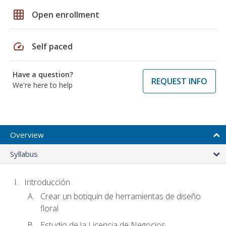
grid_on
Open enrollment
speed
Self paced
Have a question?
REQUEST INFO
We're here to help
Overview
Syllabus
Introducción
Crear un botiquín de herramientas de diseño
floral
Estudio de la Licencia de Negocios