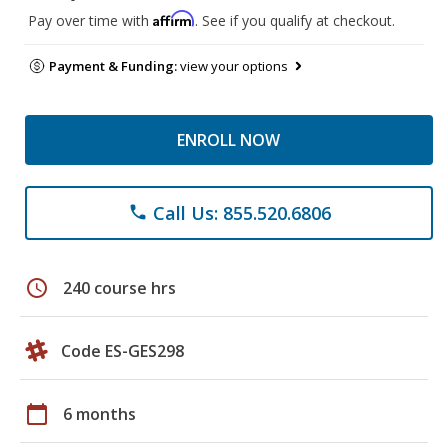
Affirm
Pay over time with
. See if you qualify at checkout.
Payment & Funding:
view your options
ENROLL NOW
Call Us: 855.520.6806
phone
schedule
240 course hrs
Code ES-GES298
calendar_today
6 months