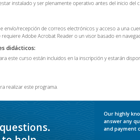
star instalado y ser plenamente operativo antes del inicio del c
e envío/recepción de correos electrónicos y acceso a una cue
 requiere Adobe Acrobat Reader o un visor basado en navegador
s didácticos:
a este curso están incluidos en la inscripción y estarán disponi
ra realizar este programa.
Our highly kno
answer any qu
 questions.
and payment o
to help.