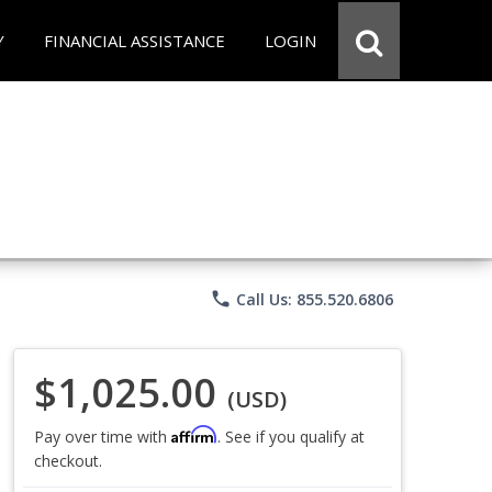
Y
FINANCIAL ASSISTANCE
LOGIN
phone
Call Us: 855.520.6806
$1,025.00
(USD)
Affirm
Pay over time with
. See if you qualify at
checkout.