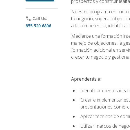
prospectos y construir lealta
Nuestro programa en línea d
tu negocio, superar objecion
phone
Call Us:
a la competencia, identificar
855.520.6806
Mediante una formación integ
manejo de objeciones, la ges
formación adicional en servic
crecer tu negocio y gestiona
Aprenderás a:
Identificar clientes ide
Crear e implementar est
presentaciones comerci
Aplicar técnicas de com
Utilizar marcos de negoc