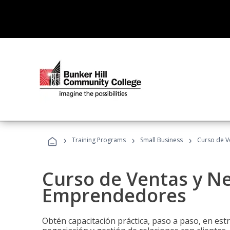
›
›
›
Training Programs
Small Business
Curso de V
Curso de Ventas y N
Emprendedores
Obtén capacitación práctica, paso a paso, en estr