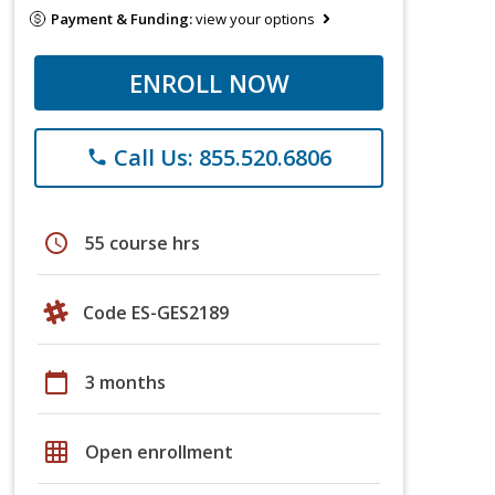
Payment & Funding:
view your options
ENROLL NOW
Call Us: 855.520.6806
phone
schedule
55 course hrs
Code ES-GES2189
calendar_today
3 months
grid_on
Open enrollment